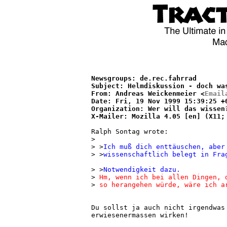
Newsgroups: de.rec.fahrrad

Subject: Helmdiskussion - doch was
From: Andreas Weickenmeier <
Email
Date: Fri, 19 Nov 1999 15:39:25 +0
Organization: Wer will das wissen?
Ralph Sontag wrote:

>

> >
Ich muß dich enttäuschen, aber
> >
wissenschaftlich belegt in Fra
> >
Notwendigkeit dazu.
> 
Hm, wenn ich bei allen Dingen, 
>
 so herangehen würde, wäre ich a
Du sollst ja auch nicht irgendwas 
erwiesenermassen wirken!
