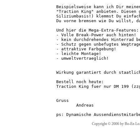
Beispielsweise kann ich Dir meine
"Traction King" anbieten. Diesen g
Siliziumbasis!) klemmst Du einfac
Du vorne bremsen wie Du willst, da
Und hier die Mega-Extra-Features:

- Volle Break-Power auch hinten!

- kein durchdrehendes Hinterrad be
- Schutz gegen unbefugtes Wegtrage
- attraktive Farbgebung!

- leichte Montage!

- umweltvertraeglich!

Wirkung garantiert durch staatlich
Bestell noch heute:

Traction King fuer nur DM 199 (zzg
Gruss

	Andreas

Copyright © 2006 by Bo-En Lo. A